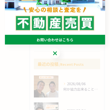
売却
売買
相続
空き家
お問い合わせはこちら
買取
お問い合わせはこちら
最近の投稿
Recent Posts
2026/08/06
何か協力出来ることは⁉️