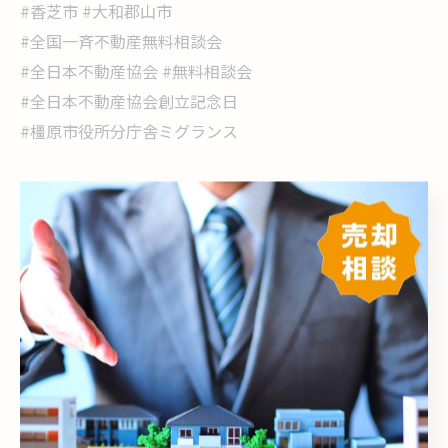
#香芝市 #大和郡山市
#全国一斉不動産無料相談会
#全日本不動産協会 #無料相談会
#全日本不動産協会創立記念日
#橿原市役所分庁舎ミグランス
< 前のページ
一覧に戻る
次のページ >
カテゴリー
Categories
全てのカテゴリー