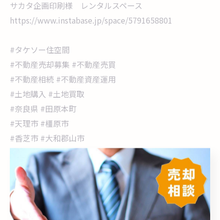
サカタ企画印刷様 レンタルスペース
https://www.instabase.jp/space/5791658801
#タケソー住空間
#不動産売却募集 #不動産売買
#不動産相続 #不動産資産運用
#土地購入 #土地買取
#奈良県 #田原本町
#天理市 #橿原市
#香芝市 #大和郡山市
#レンタルスペース奈良
#酸素カプセル #疲労回復
#サカタ企画印刷