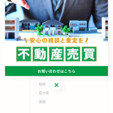
< 前のページ
一覧に戻る
次のページ >
カテゴリー
Categories
全てのカテゴリー
売却
お問い合わせはこちら
売買
お問い合わせはこちら
相続
空き家
買取