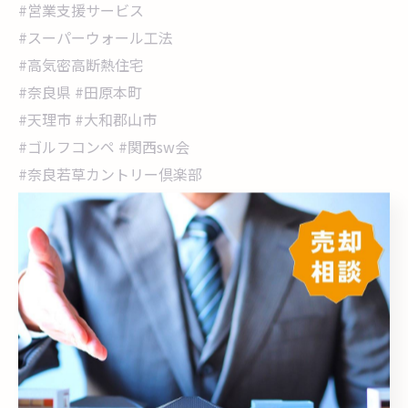
#営業支援サービス
#スーパーウォール工法
#高気密高断熱住宅
#奈良県 #田原本町
#天理市 #大和郡山市
#ゴルフコンペ #関西sw会
#奈良若草カントリー倶楽部
< 前のページ
一覧に戻る
次のページ >
カテゴリー
Categories