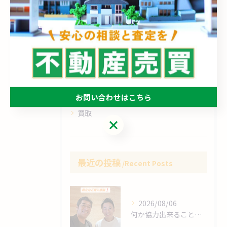
全てのカテゴリー
売却
売買
相続
空き家
お問い合わせはこちら
買取
お問い合わせはこちら
最近の投稿
Recent Posts
2026/08/06
何か協力出来ることは⁉️