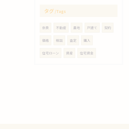
タグ
Tags
奈良
不動産
農地
戸建て
契約
価格
相談
査定
購入
住宅ローン
資産
住宅資金