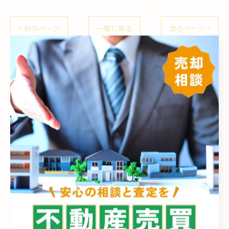
< 前のページ
一覧に戻る
次のページ >
カテゴリー
Categories
全てのカテゴリー
売却
売買
相続
空き家
買取