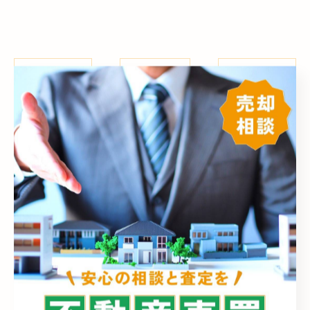
< 前のページ
一覧に戻る
次のページ >
カテゴリー
Categories
全てのカテゴリー
売却
売買
相続
空き家
買取