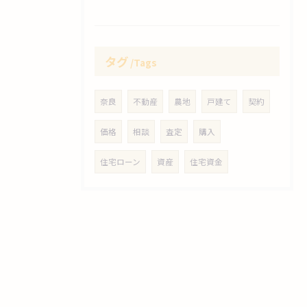
タグ
Tags
奈良
不動産
農地
戸建て
契約
価格
相談
査定
購入
住宅ローン
資産
住宅資金