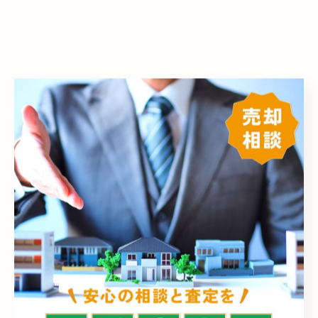
< 前のページ
一覧に戻る
次のページ >
カテゴリー
Categories
全てのカテゴリー
売却
売買
相続
空き家