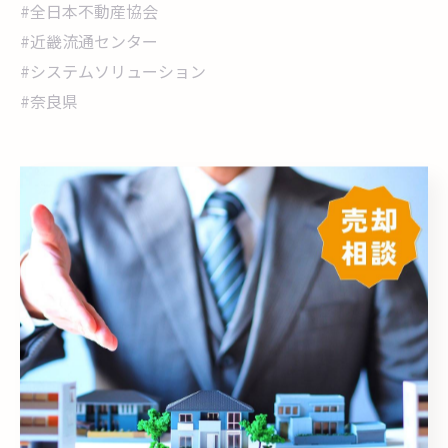
#全日本不動産協会
#近畿流通センター
#システムソリューション
#奈良県
< 前のページ
一覧に戻る
次のページ >
カテゴリー
Categories
全てのカテゴリー
売却