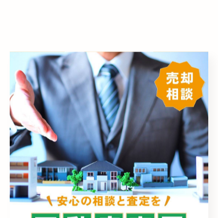
< 前のページ
一覧に戻る
次のページ >
カテゴリー
Categories
全てのカテゴリー
売却
売買
相続
空き家