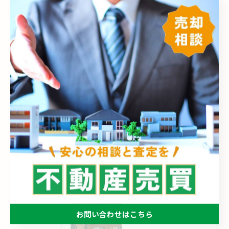
カテゴリー
Categories
全てのカテゴリー
売却
売買
相続
空き家
買取
最近の投稿
Recent Posts
2026/08/08
お問い合わせはこちら
8年8月8日は8時8分 始動❗