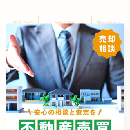
< 前のページ
一覧に戻る
次のページ >
カテゴリー
Categories
全てのカテゴリー
売却
売買
相続
空き家
買取