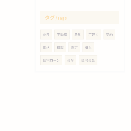
タグ
Tags
奈良
不動産
農地
戸建て
契約
価格
相談
査定
購入
住宅ローン
資産
住宅資金